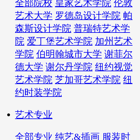
全部院校
皇家艺术学院
伦敦
艺术大学
罗德岛设计学院
帕
森斯设计学院
普瑞特艺术学
院
爱丁堡艺术学院
加州艺术
学院
伯明翰城市大学
谢菲尔
德大学
谢尔丹学院
纽约视觉
艺术学院
芝加哥艺术学院
纽
约时装学院
艺术专业
全部专业
纯艺&插画
服装时