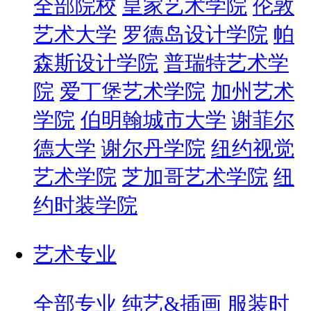
全部院校
皇家艺术学院
伦敦
艺术大学
罗德岛设计学院
帕
森斯设计学院
普瑞特艺术学
院
爱丁堡艺术学院
加州艺术
学院
伯明翰城市大学
谢菲尔
德大学
谢尔丹学院
纽约视觉
艺术学院
芝加哥艺术学院
纽
约时装学院
艺术专业
全部专业
纯艺&插画
服装时