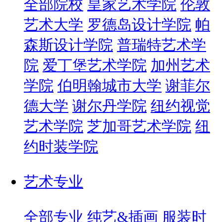
全部院校
皇家艺术学院
伦敦
艺术大学
罗德岛设计学院
帕
森斯设计学院
普瑞特艺术学
院
爱丁堡艺术学院
加州艺术
学院
伯明翰城市大学
谢菲尔
德大学
谢尔丹学院
纽约视觉
艺术学院
芝加哥艺术学院
纽
约时装学院
艺术专业
全部专业
纯艺&插画
服装时