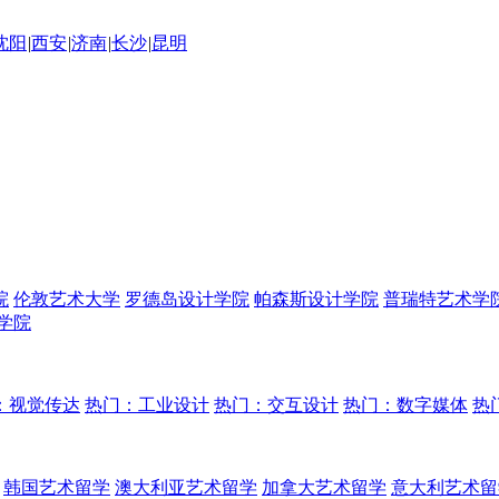
沈阳
|
西安
|
济南
|
长沙
|
昆明
院
伦敦艺术大学
罗德岛设计学院
帕森斯设计学院
普瑞特艺术学
学院
：视觉传达
热门：工业设计
热门：交互设计
热门：数字媒体
热
韩国艺术留学
澳大利亚艺术留学
加拿大艺术留学
意大利艺术留