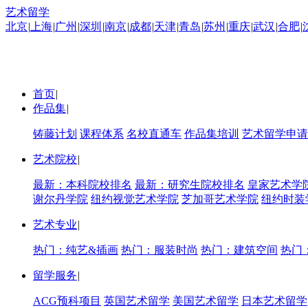
艺术留学
北京
|
上海
|
广州
|
深圳
|
南京
|
成都
|
天津
|
青岛
|
苏州
|
重庆
|
武汉
|
合肥
|
首页
|
作品集
|
铸藤计划
课程体系
名校直通车
作品集培训
艺术留学申请
艺术院校
|
最新：本科院校排名
最新：研究生院校排名
皇家艺术学
谢尔丹学院
纽约视觉艺术学院
芝加哥艺术学院
纽约时装
艺术专业
|
热门：纯艺&插画
热门：服装时尚
热门：建筑空间
热门
留学服务
|
ACG预科项目
英国艺术留学
美国艺术留学
日本艺术留学