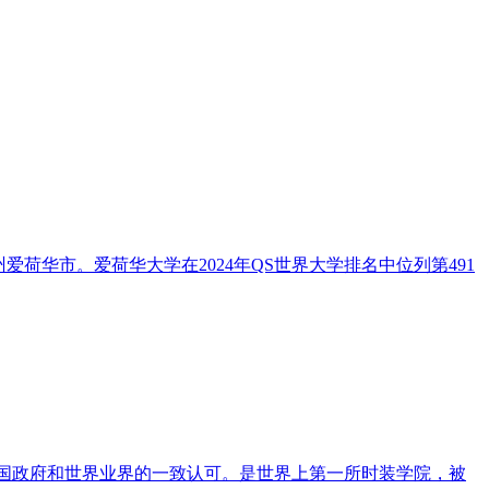
荷华州爱荷华市。爱荷华大学在2024年QS世界大学排名中位列第491
了法国政府和世界业界的一致认可。是世界上第一所时装学院，被