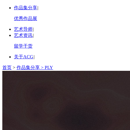
作品集分享
|
优秀作品展
艺术导师
|
艺术资讯
|
留学干货
关于ACG
|
首页
>
作品集分享 >
PLY