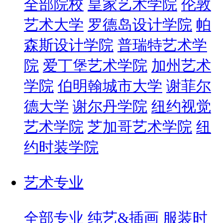
全部院校
皇家艺术学院
伦敦
艺术大学
罗德岛设计学院
帕
森斯设计学院
普瑞特艺术学
院
爱丁堡艺术学院
加州艺术
学院
伯明翰城市大学
谢菲尔
德大学
谢尔丹学院
纽约视觉
艺术学院
芝加哥艺术学院
纽
约时装学院
艺术专业
全部专业
纯艺&插画
服装时