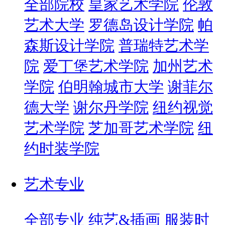
全部院校
皇家艺术学院
伦敦
艺术大学
罗德岛设计学院
帕
森斯设计学院
普瑞特艺术学
院
爱丁堡艺术学院
加州艺术
学院
伯明翰城市大学
谢菲尔
德大学
谢尔丹学院
纽约视觉
艺术学院
芝加哥艺术学院
纽
约时装学院
艺术专业
全部专业
纯艺&插画
服装时