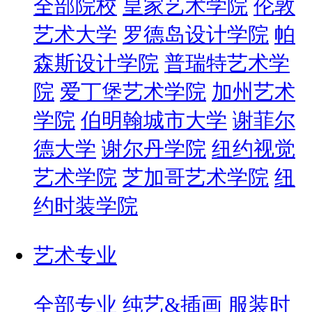
全部院校
皇家艺术学院
伦敦
艺术大学
罗德岛设计学院
帕
森斯设计学院
普瑞特艺术学
院
爱丁堡艺术学院
加州艺术
学院
伯明翰城市大学
谢菲尔
德大学
谢尔丹学院
纽约视觉
艺术学院
芝加哥艺术学院
纽
约时装学院
艺术专业
全部专业
纯艺&插画
服装时