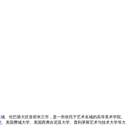
 MILANO）位于意大利西北大城、伦巴第大区首府米兰市，是一所依托于艺术名城的高等美术学院。
学
、美国费城大学、美国西弗吉尼亚大学、普利茅斯艺术与技术大学等大