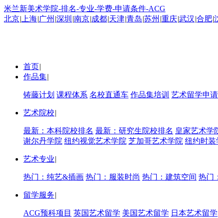
米兰新美术学院-排名-专业-学费-申请条件-ACG
北京
|
上海
|
广州
|
深圳
|
南京
|
成都
|
天津
|
青岛
|
苏州
|
重庆
|
武汉
|
合肥
|
首页
|
作品集
|
铸藤计划
课程体系
名校直通车
作品集培训
艺术留学申请
艺术院校
|
最新：本科院校排名
最新：研究生院校排名
皇家艺术学
谢尔丹学院
纽约视觉艺术学院
芝加哥艺术学院
纽约时装
艺术专业
|
热门：纯艺&插画
热门：服装时尚
热门：建筑空间
热门
留学服务
|
ACG预科项目
英国艺术留学
美国艺术留学
日本艺术留学