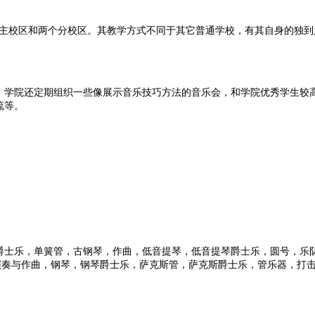
布于主校区和两个分校区。其教学方式不同于其它普通学校，有其自身的独
，学院还定期组织一些像展示音乐技巧方法的音乐会，和学院优秀学生较
流等。
爵士乐，单簧管，古钢琴，作曲，低音提琴，低音提琴爵士乐，圆号，乐
琴演奏与作曲，钢琴，钢琴爵士乐，萨克斯管，萨克斯爵士乐，管乐器，打