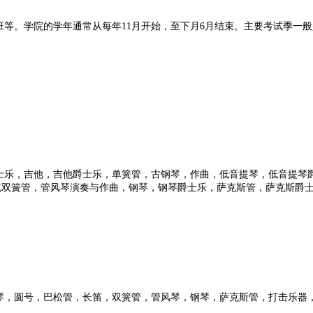
等。学院的学年通常从每年11月开始，至下月6月结束。主要考试季一般是
士乐，吉他，吉他爵士乐，单簧管，古钢琴，作曲，低音提琴，低音提琴
洛克双簧管，管风琴演奏与作曲，钢琴，钢琴爵士乐，萨克斯管，萨克斯爵
琴，圆号，巴松管，长笛，双簧管，管风琴，钢琴，萨克斯管，打击乐器