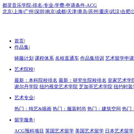
都灵音乐学院-排名-专业-学费-申请条件-ACG
北京
|
上海
|
广州
|
深圳
|
南京
|
成都
|
天津
|
青岛
|
苏州
|
重庆
|
武汉
|
合肥
|
首页
|
作品集
|
铸藤计划
课程体系
名校直通车
作品集培训
艺术留学申请
艺术院校
|
最新：本科院校排名
最新：研究生院校排名
皇家艺术学
谢尔丹学院
纽约视觉艺术学院
芝加哥艺术学院
纽约时装
艺术专业
|
热门：纯艺&插画
热门：服装时尚
热门：建筑空间
热门
留学服务
|
ACG预科项目
英国艺术留学
美国艺术留学
日本艺术留学