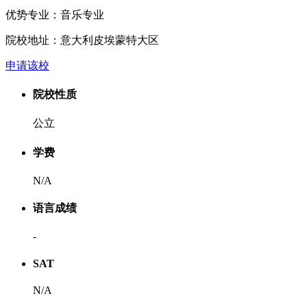
优势专业：
音乐专业
院校地址：
意大利皮埃蒙特大区
申请该校
院校性质
公立
学费
N/A
语言成绩
-
SAT
N/A