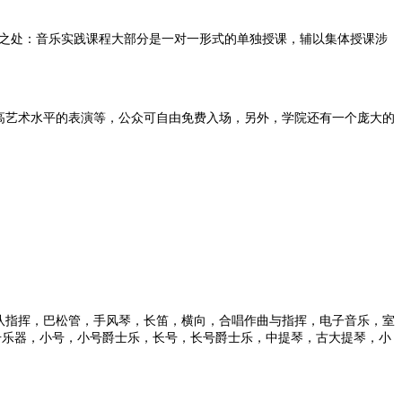
到之处：音乐实践课程大部分是一对一形式的单独授课，辅以集体授课涉
高艺术水平的表演等，公众可自由免费入场，另外，学院还有一个庞大的
队指挥，巴松管，手风琴，长笛，横向，合唱作曲与指挥，电子音乐，室
击乐器，小号，小号爵士乐，长号，长号爵士乐，中提琴，古大提琴，小