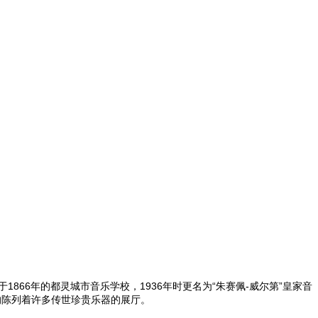
是成立于1866年的都灵城市音乐学校，1936年时更名为“朱赛佩-威尔第”皇家音
的陈列着许多传世珍贵乐器的展厅。