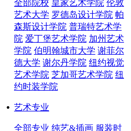
全部院校
皇家艺术学院
伦敦
艺术大学
罗德岛设计学院
帕
森斯设计学院
普瑞特艺术学
院
爱丁堡艺术学院
加州艺术
学院
伯明翰城市大学
谢菲尔
德大学
谢尔丹学院
纽约视觉
艺术学院
芝加哥艺术学院
纽
约时装学院
艺术专业
全部专业
纯艺&插画
服装时