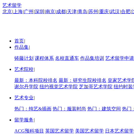
艺术留学
北京
|
上海
|
广州
|
深圳
|
南京
|
成都
|
天津
|
青岛
|
苏州
|
重庆
|
武汉
|
合肥
|
首页
|
作品集
|
铸藤计划
课程体系
名校直通车
作品集培训
艺术留学申请
艺术院校
|
最新：本科院校排名
最新：研究生院校排名
皇家艺术学
谢尔丹学院
纽约视觉艺术学院
芝加哥艺术学院
纽约时装
艺术专业
|
热门：纯艺&插画
热门：服装时尚
热门：建筑空间
热门
留学服务
|
ACG预科项目
英国艺术留学
美国艺术留学
日本艺术留学