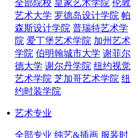
全部院校
皇家艺术学院
伦敦
艺术大学
罗德岛设计学院
帕
森斯设计学院
普瑞特艺术学
院
爱丁堡艺术学院
加州艺术
学院
伯明翰城市大学
谢菲尔
德大学
谢尔丹学院
纽约视觉
艺术学院
芝加哥艺术学院
纽
约时装学院
艺术专业
全部专业
纯艺&插画
服装时