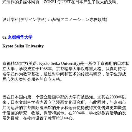
式制作的多媒体网页 ZOKEI QUEST在日本产生了很大的反响。
设计学科(デザイン学科)：动画(アニメーション専攻领域)
02.
京都精华大学
Kyoto Seika University
京都精华大学(英语: Kyoto Seika University)是一所位于京都府的日本私
立大学，学校成立于1968年。京都精华大学以尊重人格、认真对待每
名学员作为教育基础，通过对学问和艺术的传授与研究，使学生形成
尽心为人类社会服务的自立人格。
因在日本国内第一个设立漫画学部的大学而被熟知。尤其在2000年以
来，日本文部科学省内设立了漫画文化研究所。与此同时，与京都市
共同运营的京都国际漫画馆的开设和运营使得使得文化传媒更加聚焦
于漫画的研究、收藏、保管和展示。在2004年，学校以教育活动的发
展为目标，在校内设置了教育推进中心。