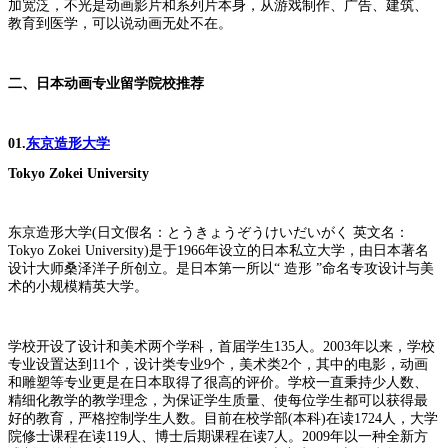
加宽泛，不光是动画影片和系列片本身，从游戏制作、广告、建筑、
教育到医学，可以说动画无处不在。
二、日本动画专业留学院校推荐
01.
东京造形大学
Tokyo Zokei University
东京造形大学(日文假名：とうきょうぞうけいだいがく 英文名：
Tokyo Zokei University)是于1966年设立的日本私立大学，由日本著名
设计大师桑泽洋子所创立。是日本第一所以“ 造形 ”命名专攻设计与美
术的小规模精英大学。
学校开设了设计和美术两个学科，首届学生135人。2003年以来，学校
专业设置达到11个，设计类专业9个，美术类2个，其中的电影，动画
和雕塑等专业更是在日本取得了很高的评价。学校一直秉持少人数、
精细化教学的教学理念，为保证学生质量、使每位学生都可以获得最
好的教育，严格控制学生人数。目前在校学部(本科)在读1724人，大学
院修士课程在读119人、博士后期课程在读7人。2009年以一种全新方