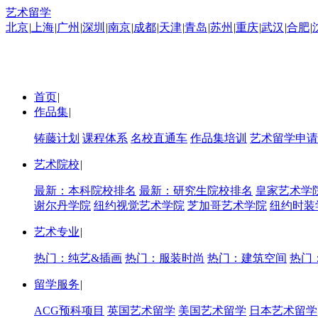
艺术留学
北京
|
上海
|
广州
|
深圳
|
南京
|
成都
|
天津
|
青岛
|
苏州
|
重庆
|
武汉
|
合肥
|
首页
|
作品集
|
铸藤计划
课程体系
名校直通车
作品集培训
艺术留学申请
艺术院校
|
最新：本科院校排名
最新：研究生院校排名
皇家艺术学
谢尔丹学院
纽约视觉艺术学院
芝加哥艺术学院
纽约时装
艺术专业
|
热门：纯艺&插画
热门：服装时尚
热门：建筑空间
热门
留学服务
|
ACG预科项目
英国艺术留学
美国艺术留学
日本艺术留学