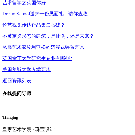
艺术留学之英国你好
Dream School送来一份见面礼，请你查收
伦艺视觉传达作品集怎么破？
不被定义形态的建筑，是扯淡，还是未来？
冰岛艺术家埃利亚松的沉浸式装置艺术
英国雷丁大学研究生专业有哪些?
美国莱斯大学入学要求
返回资讯列表
在线提问导师
Tianqing
皇家艺术学院 · 珠宝设计