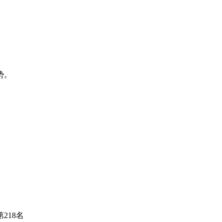
势。
218名