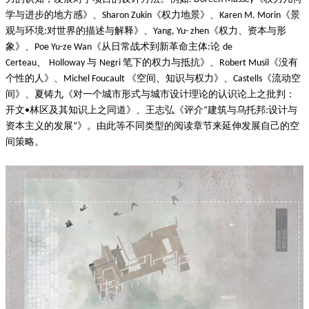
学与进步的地方感》、
《权力地景》、
《景
Sharon Zukin
Karen M. Morin
观与环境
对世界的描述与解释》、
《权力、资本与形
:
Yang, Yu- zhen
象》、
《从日常战术到新革命主体
论
Poe Yu-ze Wan
:
de
、
与
笔下的权力与抵抗》、
《没有
Certeau
Holloway
Negri
Robert Musil
个性的人》、
《空间、知识与权力》、
《流动空
Michel Foucault
Castells
间》、夏铸九《对一个城市形式与城市设计理论的认识论上之批判：
开文
林区及其知识上之同道》、王志弘《评介
建筑与乌托邦
设计与
•
”
:
资本主义的发展
》。由此等不同类型的阅读章节来延伸发展自己的空
”
间策略。