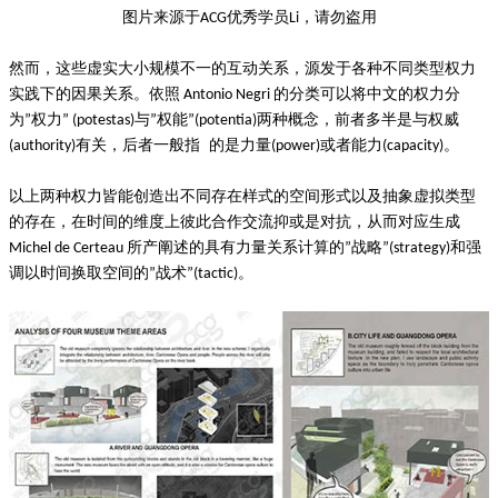
图片来源于
优秀学员
，请勿盗用
ACG
Li
然而，这些虚实大小规模不一的互动关系，源发于各种不同类型权力
实践下的因果关系。依照
的分类可以将中文的权力分
Antonio Negri
为
权力
与
权能
两种概念，前者多半是与权威
”
” (potestas)
”
”(potentia)
有关，后者一般指 的是力量
或者能力
。
(authority)
(power)
(capacity)
以上两种权力皆能创造出不同存在样式的空间形式以及抽象虚拟类型
的存在，在时间的维度上彼此合作交流抑或是对抗，从而对应生成
所产阐述的具有力量关系计算的
战略
和强
Michel de Certeau
”
”(strategy)
调以时间换取空间的
战术
。
”
”(tactic)