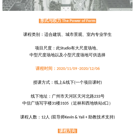
形式与权力
The Power of Form
课程类别：适合建筑、城市景观、室内专业学生
项目尺度：此
有大尺度场地、
Studio
中型尺度场地以及小型尺度场地可供选择
课程时间：
2020/11/09 -2020/12/06
授课方式：线上
线下
一个项目课时
&
(
)
线下地址：广州市天河区天河北路
号
233
中信广场写字楼
楼
（近林和西地铁站
口）
31
3105
d
课程人数：
人
双导师
助教技术支持
12
(
Kevin & Yali +
)
课程方向