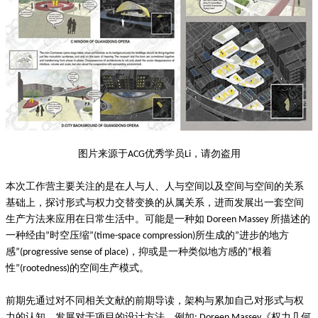
图片来源于
优秀学员
，请勿盗用
ACG
Li
本次工作营主要关注的是在人与人、人与空间以及空间与空间的关系
基础上，探讨形式与权力交替变换的从属关系，进而发展出一套空间
生产方法来应用在日常生活中。可能是一种如
所描述的
Doreen Massey
一种经由
时空压缩
所生成的
进步的地方
”
”(time-space compression)
”
感
，抑或是一种类似地方感的
根着
”(progressive sense of place)
”
性
的空间生产模式。
”(rootedness)
前期先通过对不同相关文献的前期导读，架构与累加自己对形式与权
力的认知，发展对于项目的设计方法。例如
《权力几何
: Doreen Massey