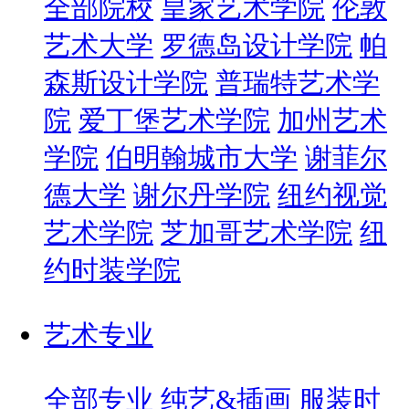
全部院校
皇家艺术学院
伦敦
艺术大学
罗德岛设计学院
帕
森斯设计学院
普瑞特艺术学
院
爱丁堡艺术学院
加州艺术
学院
伯明翰城市大学
谢菲尔
德大学
谢尔丹学院
纽约视觉
艺术学院
芝加哥艺术学院
纽
约时装学院
艺术专业
全部专业
纯艺&插画
服装时