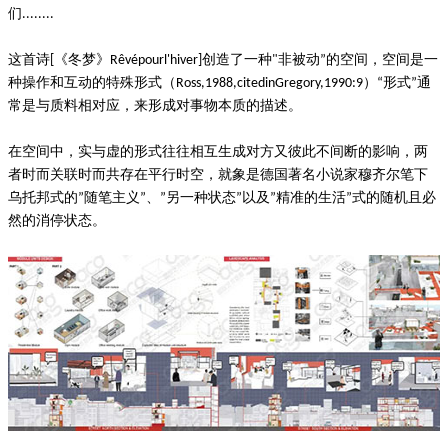
们
........
这首诗
《冬梦》
创造了一种
非被动
的空间，空间是一
[
Rêvépourl'hiver]
"
”
种操作和互动的特殊形式（
）
形式
通
Ross,1988,citedinGregory,1990:9
“
”
常是与质料相对应，来形成对事物本质的描述。
在空间中，实与虚的形式往往相互生成对方又彼此不间断的影响，两
者时而关联时而共存在平行时空，就象是德国著名小说家穆齐尔笔下
乌托邦式的
随笔主义
、
另一种状态
以及
精准的生活
式的随机且必
”
”
”
”
”
”
然的消停状态。