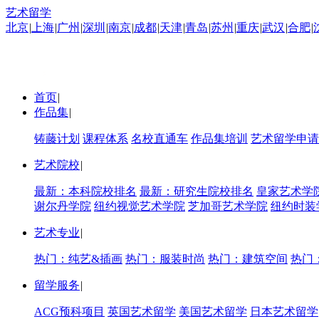
艺术留学
北京
|
上海
|
广州
|
深圳
|
南京
|
成都
|
天津
|
青岛
|
苏州
|
重庆
|
武汉
|
合肥
|
首页
|
作品集
|
铸藤计划
课程体系
名校直通车
作品集培训
艺术留学申请
艺术院校
|
最新：本科院校排名
最新：研究生院校排名
皇家艺术学
谢尔丹学院
纽约视觉艺术学院
芝加哥艺术学院
纽约时装
艺术专业
|
热门：纯艺&插画
热门：服装时尚
热门：建筑空间
热门
留学服务
|
ACG预科项目
英国艺术留学
美国艺术留学
日本艺术留学