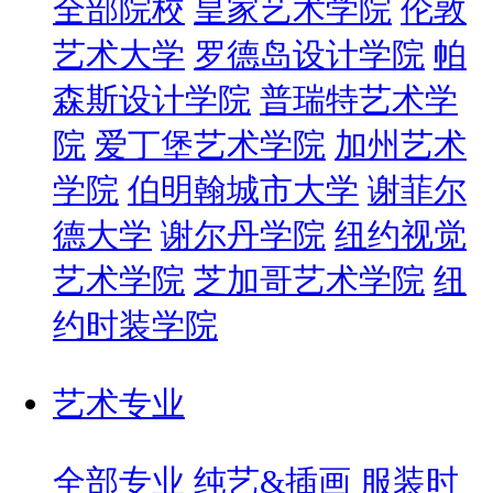
全部院校
皇家艺术学院
伦敦
艺术大学
罗德岛设计学院
帕
森斯设计学院
普瑞特艺术学
院
爱丁堡艺术学院
加州艺术
学院
伯明翰城市大学
谢菲尔
德大学
谢尔丹学院
纽约视觉
艺术学院
芝加哥艺术学院
纽
约时装学院
艺术专业
全部专业
纯艺&插画
服装时