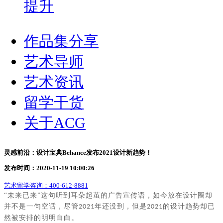
提升
作品集分享
艺术导师
艺术资讯
留学干货
关于ACG
灵感前沿：设计宝典Behance发布2021设计新趋势！
发布时间：2020-11-19 10:00:26
艺术留学咨询：
400-612-8881
“未来已来”这句听到耳朵起茧的广告宣传语，如今放在设计圈却
并不是一句空话，尽管
年还没到，但是
的设计趋势却已
2021
2021
然被安排的明明白白。