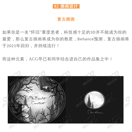
02 插画设计
复古插画
如果你是一名
“怀旧”重度患者，科技感十足的
并不能成为你的
3D
最爱，那么复古插画将成为你的救星，
预测，复古插画将
Behance
于
年回归，并持续流行！
2021
而这种元素，
ACG
早已有同学结合进自己的作品集之中！