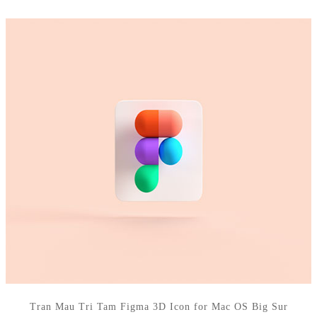
Tran Mau Tri Tam Figma 3D Icon for Mac OS Big Sur