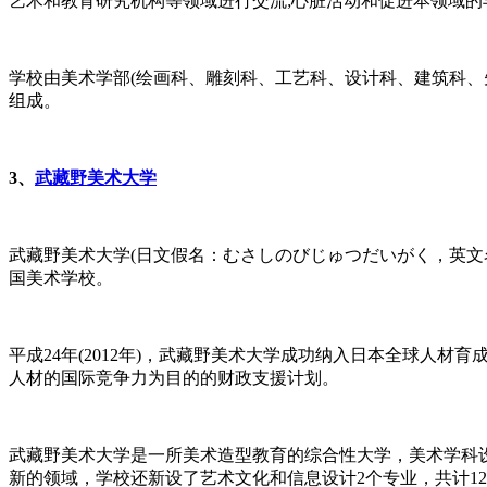
艺术和教育研究机构等领域进行交流;心脏活动和促进本领域
学校由美术学部(绘画科、雕刻科、工艺科、设计科、建筑科、
组成。
3、
武藏野美术大学
武藏野美术大学(日文假名：むさしのびじゅつだいがく，英文名：Musas
国美术学校。
平成24年(2012年)，武藏野美术大学成功纳入日本全球
人材的国际竞争力为目的的财政支援计划。
武藏野美术大学是一所美术造型教育的综合性大学，美术学科设
新的领域，学校还新设了艺术文化和信息设计2个专业，共计1