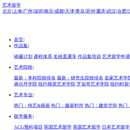
艺术留学
北京
|
上海
|
广州
|
深圳
|
南京
|
成都
|
天津
|
青岛
|
苏州
|
重庆
|
武汉
|
合肥
|
首页
|
作品集
|
铸藤计划
课程体系
名校直通车
作品集培训
艺术留学申请
艺术院校
|
最新：本科院校排名
最新：研究生院校排名
皇家艺术学
谢尔丹学院
纽约视觉艺术学院
芝加哥艺术学院
纽约时装
艺术专业
|
热门：纯艺&插画
热门：服装时尚
热门：建筑空间
热门
留学服务
|
ACG预科项目
英国艺术留学
美国艺术留学
日本艺术留学