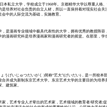
)是一所位于京都府的日本私立大学，学校成立于1968年。京都精华大学
的是培养对社会负责的自立人材，所以一直保持着对现实社会关
社会中的人际交流为基础，实施教育。
，是漫画专业领域中极具代表性的大学，拥有优秀的教授阵容，
学的漫画研究科是培养漫画家和漫画研究者的摇篮。在那里，学
s，日文平假名：とうきょうげいじゅつだいがく )简称“艺大”(げいだい
9年两校合并成为新制东京艺术大学。东京艺术大学的主要目的为培
家、建筑家。
家，艺术专业人才辈出的艺术家，艺术领域的教育者/研究者;