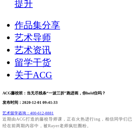
提升
作品集分享
艺术导师
艺术资讯
留学干货
关于ACG
ACG藤校班：当无尽线条“一波三折”跑进画，你hold住吗？
发布时间：2020-12-01 09:41:33
艺术留学咨询：
400-612-8881
近期由
ACG
打造的藤校导师课，正在火热进行
ing
，相信同学们已
经在前两期内容中，被
Rayer
老师疯狂圈粉。