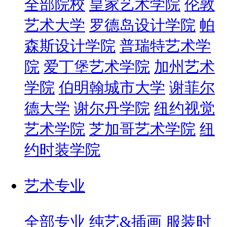
全部院校
皇家艺术学院
伦敦
艺术大学
罗德岛设计学院
帕
森斯设计学院
普瑞特艺术学
院
爱丁堡艺术学院
加州艺术
学院
伯明翰城市大学
谢菲尔
德大学
谢尔丹学院
纽约视觉
艺术学院
芝加哥艺术学院
纽
约时装学院
艺术专业
全部专业
纯艺&插画
服装时