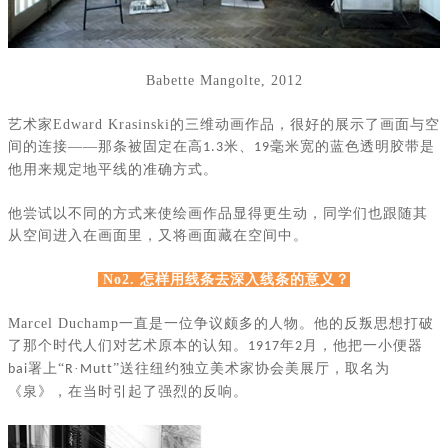
Babette Mangolte, 2012
艺术家
Edward Krasinski
的三维动画作品，很好的展示了画面与空
间的连接——那条被固定在高
米、
毫米宽的蓝色透明胶带是
1.3
19
他用来规定地平线的准确方式。
他尝试以不同的方式来使绘画作品显得更生动，同学们也跟随其
从空间进入在画面里，又将画面藏在空间中。
No2. 怎样用线条去深入线条的意义？
Marcel Duchamp
一直是一位争议颇多的人物。他的反叛思想打破
了那个时代人们对艺术原本的认知。
年
月，他把一小便器
1917
2
署上“
·
”送往纽约独立美术家协会美展厅，取名为
bai
R
Mutt
《泉》，在当时引起了强烈的反响。