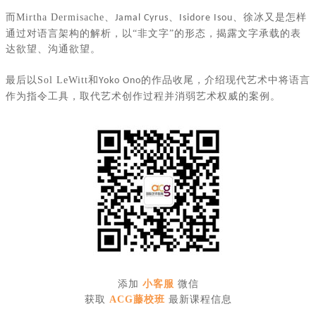
而
Mirtha Dermisache
、
、
、徐冰又是怎样
Jamal Cyrus
Isidore Isou
通过对语言架构的解析，以“非文字”的形态，揭露文字承载的表
达欲望、沟通欲望。
最后以
Sol LeWitt
和
的作品收尾，介绍现代艺术中将语言
Yoko Ono
作为指令工具，取代艺术创作过程并消弱艺术权威的案例。
添加
小客服
微信
获取
ACG
藤校班
最新课程信息