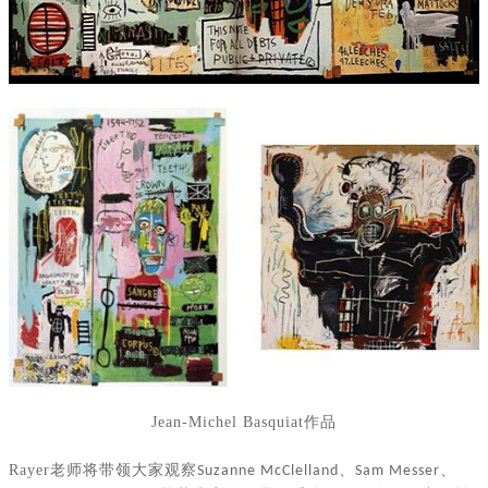
Jean-Michel Basquiat
作品
Rayer
老师将带领大家观察
、
、
Suzanne McClelland
Sam Messer