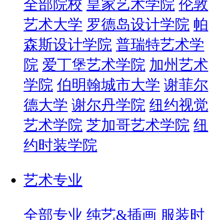
全部院校
皇家艺术学院
伦敦
艺术大学
罗德岛设计学院
帕
森斯设计学院
普瑞特艺术学
院
爱丁堡艺术学院
加州艺术
学院
伯明翰城市大学
谢菲尔
德大学
谢尔丹学院
纽约视觉
艺术学院
芝加哥艺术学院
纽
约时装学院
艺术专业
全部专业
纯艺&插画
服装时