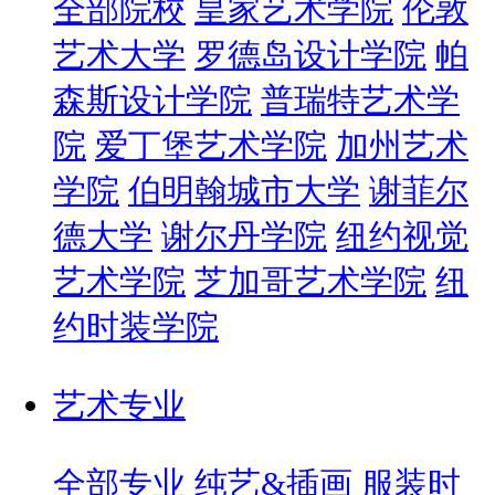
全部院校
皇家艺术学院
伦敦
艺术大学
罗德岛设计学院
帕
森斯设计学院
普瑞特艺术学
院
爱丁堡艺术学院
加州艺术
学院
伯明翰城市大学
谢菲尔
德大学
谢尔丹学院
纽约视觉
艺术学院
芝加哥艺术学院
纽
约时装学院
艺术专业
全部专业
纯艺&插画
服装时