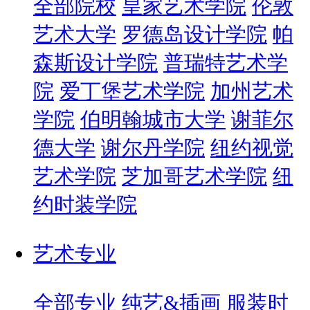
全部院校
皇家艺术学院
伦敦
艺术大学
罗德岛设计学院
帕
森斯设计学院
普瑞特艺术学
院
爱丁堡艺术学院
加州艺术
学院
伯明翰城市大学
谢菲尔
德大学
谢尔丹学院
纽约视觉
艺术学院
芝加哥艺术学院
纽
约时装学院
艺术专业
全部专业
纯艺&插画
服装时