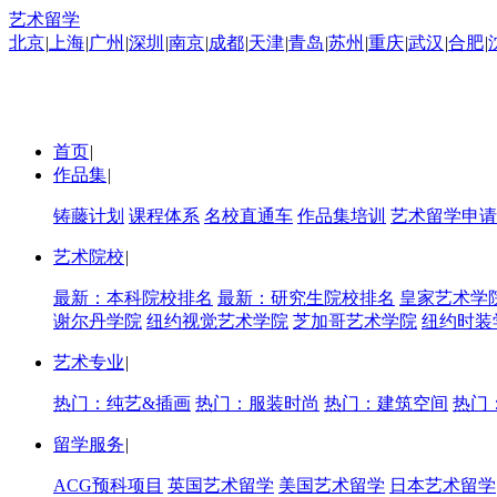
艺术留学
北京
|
上海
|
广州
|
深圳
|
南京
|
成都
|
天津
|
青岛
|
苏州
|
重庆
|
武汉
|
合肥
|
首页
|
作品集
|
铸藤计划
课程体系
名校直通车
作品集培训
艺术留学申请
艺术院校
|
最新：本科院校排名
最新：研究生院校排名
皇家艺术学
谢尔丹学院
纽约视觉艺术学院
芝加哥艺术学院
纽约时装
艺术专业
|
热门：纯艺&插画
热门：服装时尚
热门：建筑空间
热门
留学服务
|
ACG预科项目
英国艺术留学
美国艺术留学
日本艺术留学