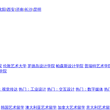
沈阳
|
西安
|
济南
|
长沙
|
昆明
院
伦敦艺术大学
罗德岛设计学院
帕森斯设计学院
普瑞特艺术学
学院
：视觉传达
热门：工业设计
热门：交互设计
热门：数字媒体
热
韩国艺术留学
澳大利亚艺术留学
加拿大艺术留学
意大利艺术留