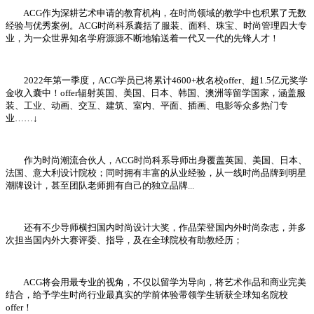
ACG作为深耕艺术申请的教育机构，在时尚领域的教学中也积累了无数
经验与优秀案例。ACG时尚科系囊括了服装、面料、珠宝、时尚管理四大专
业，为一众世界知名学府源源不断地输送着一代又一代的先锋人才！
2022年第一季度，ACG学员已将累计4600+枚名校offer、超1.5亿元奖学
金收入囊中！offer辐射英国、美国、日本、韩国、澳洲等留学国家，涵盖服
装、工业、动画、交互、建筑、室内、平面、插画、电影等众多热门专
业……↓
作为时尚潮流合伙人，ACG时尚科系导师出身覆盖英国、美国、日本、
法国、意大利设计院校；同时拥有丰富的从业经验，从一线时尚品牌到明星
潮牌设计，甚至团队老师拥有自己的独立品牌...
还有不少导师横扫国内时尚设计大奖，作品荣登国内外时尚杂志，并多
次担当国内外大赛评委、指导，及在全球院校有助教经历；
ACG将会用最专业的视角，不仅以留学为导向，将艺术作品和商业完美
结合，给予学生时尚行业最真实的学前体验带领学生斩获全球知名院校
offer！