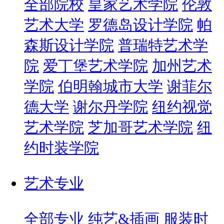
全部院校
皇家艺术学院
伦敦
艺术大学
罗德岛设计学院
帕
森斯设计学院
普瑞特艺术学
院
爱丁堡艺术学院
加州艺术
学院
伯明翰城市大学
谢菲尔
德大学
谢尔丹学院
纽约视觉
艺术学院
芝加哥艺术学院
纽
约时装学院
艺术专业
全部专业
纯艺&插画
服装时