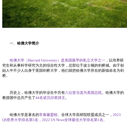
一、
哈佛大学简介
哈佛大学（Harvard University）是美国最早的私立大学之一
，以培养研
究生和从事科学研究为主的综合性大学，总部位于波士顿的剑桥城。由于创
始人中不少人出身于英国剑桥大学，他们就把哈佛大学所在的新镇命名为剑
桥。
历史上，哈佛大学的毕业生中共有
八位曾当选为美国总统
。哈佛大学的
教授团中总共产生了
44名诺贝尔奖得主
。
哈佛大学是著名的
常春藤盟校
、全球大学高研院联盟成员之一，
2023
QS世界大学排名第5名，2022 US News全球最佳大学排名第1名。