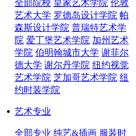
全部院校
皇家艺术学院
伦敦
艺术大学
罗德岛设计学院
帕
森斯设计学院
普瑞特艺术学
院
爱丁堡艺术学院
加州艺术
学院
伯明翰城市大学
谢菲尔
德大学
谢尔丹学院
纽约视觉
艺术学院
芝加哥艺术学院
纽
约时装学院
艺术专业
全部专业
纯艺&插画
服装时