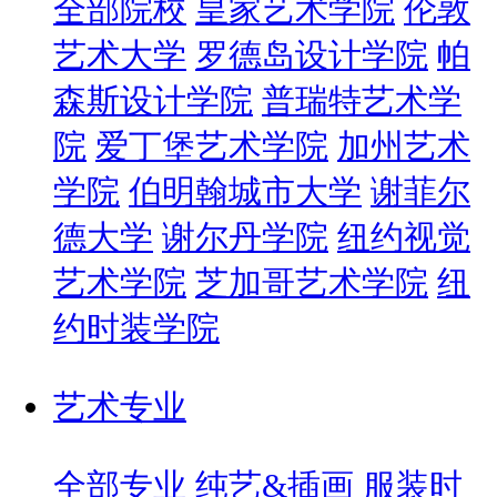
全部院校
皇家艺术学院
伦敦
艺术大学
罗德岛设计学院
帕
森斯设计学院
普瑞特艺术学
院
爱丁堡艺术学院
加州艺术
学院
伯明翰城市大学
谢菲尔
德大学
谢尔丹学院
纽约视觉
艺术学院
芝加哥艺术学院
纽
约时装学院
艺术专业
全部专业
纯艺&插画
服装时