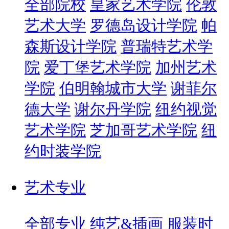
全部院校
皇家艺术学院
伦敦
艺术大学
罗德岛设计学院
帕
森斯设计学院
普瑞特艺术学
院
爱丁堡艺术学院
加州艺术
学院
伯明翰城市大学
谢菲尔
德大学
谢尔丹学院
纽约视觉
艺术学院
芝加哥艺术学院
纽
约时装学院
艺术专业
全部专业
纯艺&插画
服装时