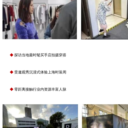
◆
探访当地最时髦买手店拍摄穿搭
◆
受邀观秀沉浸式体验上海时装周
◆
零距离接触行业内资源丰富人脉