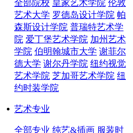
全部院校
皇家艺术学院
伦敦
艺术大学
罗德岛设计学院
帕
森斯设计学院
普瑞特艺术学
院
爱丁堡艺术学院
加州艺术
学院
伯明翰城市大学
谢菲尔
德大学
谢尔丹学院
纽约视觉
艺术学院
芝加哥艺术学院
纽
约时装学院
艺术专业
全部专业
纯艺&插画
服装时