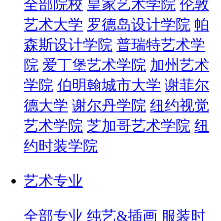
全部院校
皇家艺术学院
伦敦
艺术大学
罗德岛设计学院
帕
森斯设计学院
普瑞特艺术学
院
爱丁堡艺术学院
加州艺术
学院
伯明翰城市大学
谢菲尔
德大学
谢尔丹学院
纽约视觉
艺术学院
芝加哥艺术学院
纽
约时装学院
艺术专业
全部专业
纯艺&插画
服装时