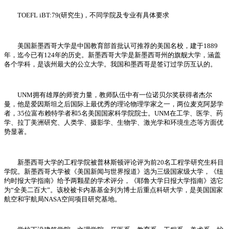
TOEFL iBT:79(研究生)，不同学院及专业有具体要求
美国新墨西哥大学是中国教育部首批认可推荐的美国名校，建于1889
年，迄今已有124年的历史。新墨西哥大学是新墨西哥州的旗舰大学，涵盖
各个学科，是该州最大的公立大学。我国和墨西哥是签订过学历互认的。
UNM拥有雄厚的师资力量，教师队伍中有一位诺贝尔奖获得者杰尔
曼，他是爱因斯坦之后国际上最优秀的理论物理学家之一，两位麦克阿瑟学
者，35位富布赖特学者和5名美国国家科学院院士。UNM在工学、医学、药
学、拉丁美洲研究、人类学、摄影学、生物学、激光学和环境生态等方面优
势显著。
新墨西哥大学的工程学院被普林斯顿评论评为前20名工程学研究生科目
学院。新墨西哥大学被《美国新闻与世界报道》选为三级国家级大学，《纽
约时报大学指南》给予两颗星的学术评分，《耶鲁大学日报大学指南》选它
为“全美二百大”。该校被卡内基基金列为博士后重点科研大学，是美国国家
航空和宇航局NASA空间项目研究基地。