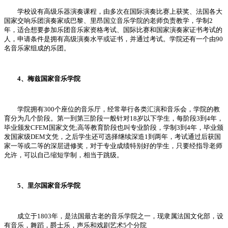
学校设有高级乐器演奏课程，由多次在国际演奏比赛上获奖、法国各大
国家交响乐团演奏家或巴黎、里昂国立音乐学院的老师负责教学，学制2
年，适合想要参加乐团音乐家资格考试、国际比赛和国家演奏家证书考试的
人，申请条件是拥有高级演奏水平或证书，并通过考试。学院还有一个由90
名音乐家组成的乐团。
4、梅兹国家音乐学院
学院拥有300个座位的音乐厅，经常举行各类汇演和音乐会，学院的教
育分为几个阶段。第一到第三阶段一般针对18岁以下学生，每阶段3到4年，
毕业颁发CFEM国家文凭;高等教育阶段也叫专业阶段，学制3到4年，毕业颁
发国家级DEM文凭，之后学生还可选择继续深造1到两年，考试通过后获国
家一等或二等的深层进修奖，对于专业成绩特别好的学生，只要经指导老师
允许，可以自己缩短学制，相当于跳级。
5、里尔国家音乐学院
成立于1803年，是法国最古老的音乐学院之一，现隶属法国文化部，设
有音乐，舞蹈，爵士乐，声乐和戏剧艺术5个分院