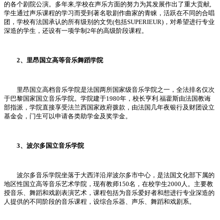
的各个剧院公演。多年来,学校在声乐方面的努力为其发展作出了重大贡献,
学生通过声乐课程的学习而受到著名歌剧作曲家的青睐，活跃在不同的合唱
团，学校有法国承认的所有级别的文凭(包括SUPERIEUR)，对希望进行专业
深造的学生，还设有一项学制2年的高级阶段课程。
2、里昂国立高等音乐舞蹈学院
里昂国立高档音乐学院是法国两所国家级音乐学院之一，全法排名仅次
于巴黎国家国立音乐学院。学院建于1980年，校长亨利.福藿斯由法国教诲
部指派，学院直接享受法兰西国家政府拨款，由法国几年夜银行及财团设立
基金会，门生可以申请各类助学金及奖学金。
3、波尔多国立音乐学院
波尔多音乐学院坐落于大西洋沿岸波尔多市中心，是法国文化部下属的
地区性国立高等音乐艺术学院，现有教师150名，在校学生2000人。主要教
授音乐、舞蹈和戏剧表演艺术，课程包括为音乐爱好者和想进行专业深造的
人提供的不同阶段的音乐课程，设综合乐器、声乐、舞蹈和戏剧系。