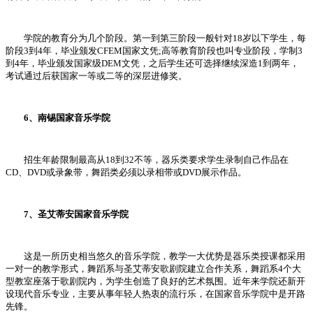
学院的教育分为几个阶段。第一到第三阶段一般针对18岁以下学生，每
阶段3到4年，毕业颁发CFEM国家文凭;高等教育阶段也叫专业阶段，学制3
到4年，毕业颁发国家级DEM文凭，之后学生还可选择继续深造1到两年，
考试通过后获国家一等或二等的深层进修奖。
6、南锡国家音乐学院
招生年龄限制最高从18到32不等，器乐类要求学生录制自己作品在
CD、DVD或录象带，舞蹈类必须以录相带或DVD展示作品。
7、圣艾蒂安国家音乐学院
这是一所历史相当悠久的音乐学院，教学一大优势是器乐类授课都采用
一对一的教学形式，舞蹈系与圣艾蒂安歌剧院建立合作关系，舞蹈系4个大
型教室座落于歌剧院内，为学生创造了良好的艺术氛围。近年来学院还新开
设现代音乐专业，主要从事年轻人热衷的流行乐，在国家音乐学院中是开路
先锋。