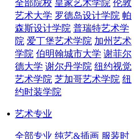
全部院校
皇家艺术学院
伦敦
艺术大学
罗德岛设计学院
帕
森斯设计学院
普瑞特艺术学
院
爱丁堡艺术学院
加州艺术
学院
伯明翰城市大学
谢菲尔
德大学
谢尔丹学院
纽约视觉
艺术学院
芝加哥艺术学院
纽
约时装学院
艺术专业
全部专业
纯艺&插画
服装时