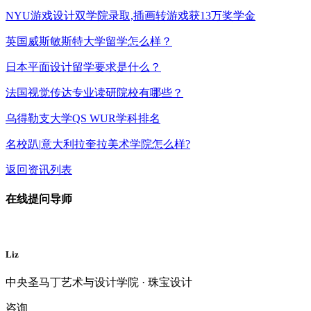
NYU游戏设计双学院录取,插画转游戏获13万奖学金
英国威斯敏斯特大学留学怎么样？
日本平面设计留学要求是什么？
法国视觉传达专业读研院校有哪些？
乌得勒支大学QS WUR学科排名
名校趴|意大利拉奎拉美术学院怎么样?
返回资讯列表
在线提问导师
Liz
中央圣马丁艺术与设计学院 · 珠宝设计
咨询