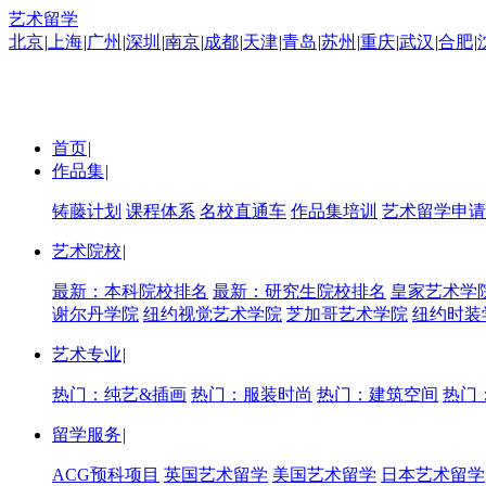
艺术留学
北京
|
上海
|
广州
|
深圳
|
南京
|
成都
|
天津
|
青岛
|
苏州
|
重庆
|
武汉
|
合肥
|
首页
|
作品集
|
铸藤计划
课程体系
名校直通车
作品集培训
艺术留学申请
艺术院校
|
最新：本科院校排名
最新：研究生院校排名
皇家艺术学
谢尔丹学院
纽约视觉艺术学院
芝加哥艺术学院
纽约时装
艺术专业
|
热门：纯艺&插画
热门：服装时尚
热门：建筑空间
热门
留学服务
|
ACG预科项目
英国艺术留学
美国艺术留学
日本艺术留学