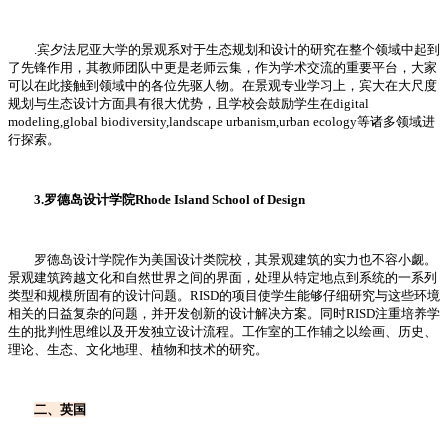
.宾夕法尼亚大学的景观系对于生态规划和设计的研究在整个领域中起到
了先锋作用，其教师团队中更是老师云集，作为学术交流的重要平台，大家
可以在此接触到领域中的各位先驱人物。在景观专业学习上，宾大在大尺度
规划与生态设计方面具有很大优势，且学校会鼓励学生在digital
modeling,global biodiversity,landscape urbanism,urban ecology等诸多领域进
行探索。
3.罗德岛设计学院Rhode Island School of Design
罗德岛设计学院作为美国设计类院校，其景观建筑的实力也不容小觑。
景观建筑跨越文化和自然世界之间的界面，处理从特定地点到系统的一系列
类型和规模所固有的设计问题。RISD的项目使学生能够仔细研究与这些环境
相关的日益复杂的问题，并开发创新的设计解决方案。同时RISD注重培养学
生的批判性思维以及开发独立设计流程。工作室的工作辅之以绘画、历史、
理论、生态、文化地理、植物和技术的研究。
二、英国