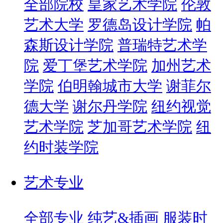
全部院校
皇家艺术学院
伦敦
艺术大学
罗德岛设计学院
帕
森斯设计学院
普瑞特艺术学
院
爱丁堡艺术学院
加州艺术
学院
伯明翰城市大学
谢菲尔
德大学
谢尔丹学院
纽约视觉
艺术学院
芝加哥艺术学院
纽
约时装学院
艺术专业
全部专业
纯艺&插画
服装时