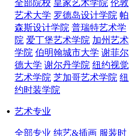
全部院校
皇家艺术学院
伦敦
艺术大学
罗德岛设计学院
帕
森斯设计学院
普瑞特艺术学
院
爱丁堡艺术学院
加州艺术
学院
伯明翰城市大学
谢菲尔
德大学
谢尔丹学院
纽约视觉
艺术学院
芝加哥艺术学院
纽
约时装学院
艺术专业
全部专业
纯艺&插画
服装时