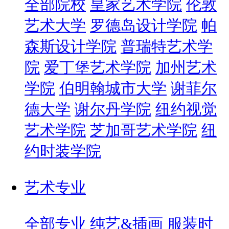
全部院校
皇家艺术学院
伦敦
艺术大学
罗德岛设计学院
帕
森斯设计学院
普瑞特艺术学
院
爱丁堡艺术学院
加州艺术
学院
伯明翰城市大学
谢菲尔
德大学
谢尔丹学院
纽约视觉
艺术学院
芝加哥艺术学院
纽
约时装学院
艺术专业
全部专业
纯艺&插画
服装时