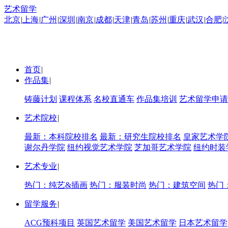
艺术留学
北京
|
上海
|
广州
|
深圳
|
南京
|
成都
|
天津
|
青岛
|
苏州
|
重庆
|
武汉
|
合肥
|
首页
|
作品集
|
铸藤计划
课程体系
名校直通车
作品集培训
艺术留学申请
艺术院校
|
最新：本科院校排名
最新：研究生院校排名
皇家艺术学
谢尔丹学院
纽约视觉艺术学院
芝加哥艺术学院
纽约时装
艺术专业
|
热门：纯艺&插画
热门：服装时尚
热门：建筑空间
热门
留学服务
|
ACG预科项目
英国艺术留学
美国艺术留学
日本艺术留学