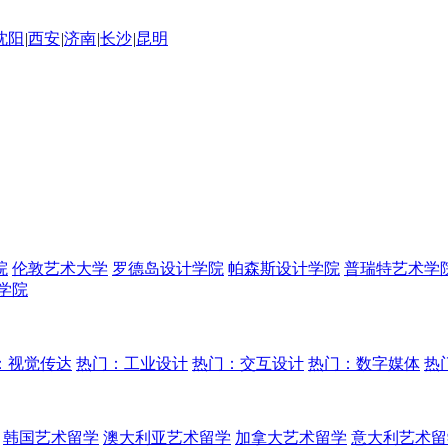
沈阳
|
西安
|
济南
|
长沙
|
昆明
院
伦敦艺术大学
罗德岛设计学院
帕森斯设计学院
普瑞特艺术学
学院
：视觉传达
热门：工业设计
热门：交互设计
热门：数字媒体
热
韩国艺术留学
澳大利亚艺术留学
加拿大艺术留学
意大利艺术留