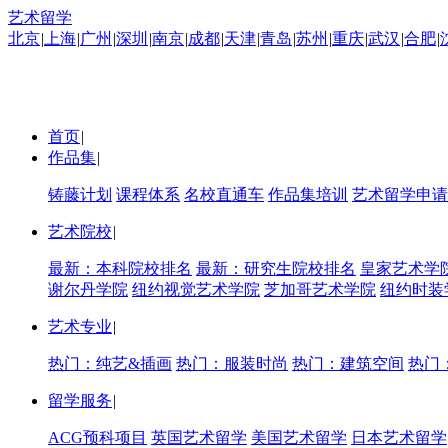
艺术留学
北京
|
上海
|
广州
|
深圳
|
南京
|
成都
|
天津
|
青岛
|
苏州
|
重庆
|
武汉
|
合肥
|
首页
|
作品集
|
铸藤计划
课程体系
名校直通车
作品集培训
艺术留学申请
艺术院校
|
最新：本科院校排名
最新：研究生院校排名
皇家艺术学
谢尔丹学院
纽约视觉艺术学院
芝加哥艺术学院
纽约时装
艺术专业
|
热门：纯艺&插画
热门：服装时尚
热门：建筑空间
热门
留学服务
|
ACG预科项目
英国艺术留学
美国艺术留学
日本艺术留学