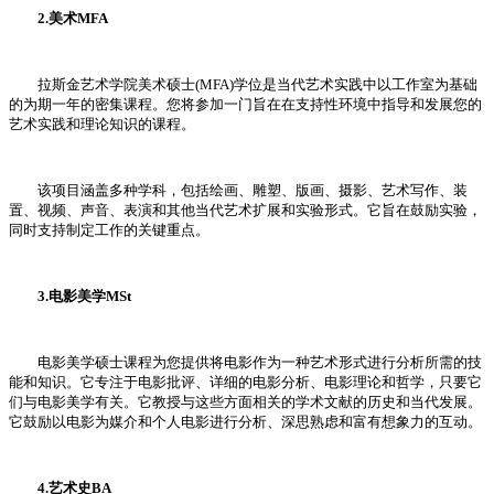
2.美术MFA
拉斯金艺术学院美术硕士(MFA)学位是当代艺术实践中以工作室为基础
的为期一年的密集课程。您将参加一门旨在在支持性环境中指导和发展您的
艺术实践和理论知识的课程。
该项目涵盖多种学科，包括绘画、雕塑、版画、摄影、艺术写作、装
置、视频、声音、表演和其他当代艺术扩展和实验形式。它旨在鼓励实验，
同时支持制定工作的关键重点。
3.电影美学MSt
电影美学硕士课程为您提供将电影作为一种艺术形式进行分析所需的技
能和知识。它专注于电影批评、详细的电影分析、电影理论和哲学，只要它
们与电影美学有关。它教授与这些方面相关的学术文献的历史和当代发展。
它鼓励以电影为媒介和个人电影进行分析、深思熟虑和富有想象力的互动。
4.艺术史BA