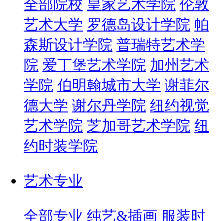
全部院校
皇家艺术学院
伦敦
艺术大学
罗德岛设计学院
帕
森斯设计学院
普瑞特艺术学
院
爱丁堡艺术学院
加州艺术
学院
伯明翰城市大学
谢菲尔
德大学
谢尔丹学院
纽约视觉
艺术学院
芝加哥艺术学院
纽
约时装学院
艺术专业
全部专业
纯艺&插画
服装时