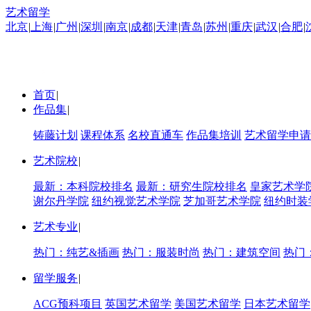
艺术留学
北京
|
上海
|
广州
|
深圳
|
南京
|
成都
|
天津
|
青岛
|
苏州
|
重庆
|
武汉
|
合肥
|
首页
|
作品集
|
铸藤计划
课程体系
名校直通车
作品集培训
艺术留学申请
艺术院校
|
最新：本科院校排名
最新：研究生院校排名
皇家艺术学
谢尔丹学院
纽约视觉艺术学院
芝加哥艺术学院
纽约时装
艺术专业
|
热门：纯艺&插画
热门：服装时尚
热门：建筑空间
热门
留学服务
|
ACG预科项目
英国艺术留学
美国艺术留学
日本艺术留学