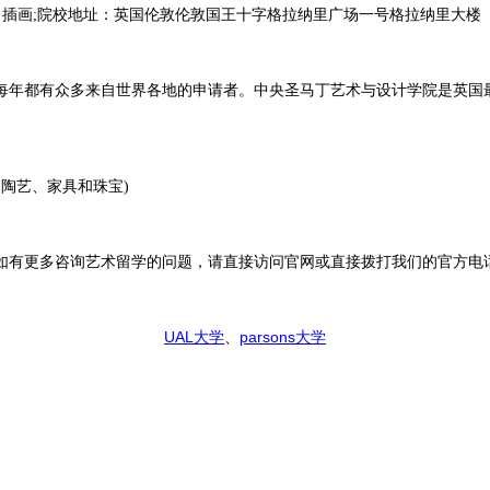
、插画;院校地址：英国伦敦伦敦国王十字格拉纳里广场一号格拉纳里大楼
每年都有众多来自世界各地的申请者。中央圣马丁艺术与设计学院是英国
(设计专业：陶艺、家具和珠宝)
多咨询艺术留学的问题，请直接访问官网或直接拨打我们的官方电话：400
UAL
parsons
大学
、
大学