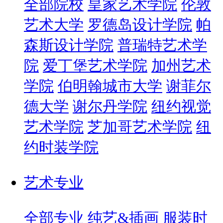
全部院校
皇家艺术学院
伦敦
艺术大学
罗德岛设计学院
帕
森斯设计学院
普瑞特艺术学
院
爱丁堡艺术学院
加州艺术
学院
伯明翰城市大学
谢菲尔
德大学
谢尔丹学院
纽约视觉
艺术学院
芝加哥艺术学院
纽
约时装学院
艺术专业
全部专业
纯艺&插画
服装时