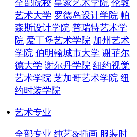
全部院校
皇家艺术学院
伦敦
艺术大学
罗德岛设计学院
帕
森斯设计学院
普瑞特艺术学
院
爱丁堡艺术学院
加州艺术
学院
伯明翰城市大学
谢菲尔
德大学
谢尔丹学院
纽约视觉
艺术学院
芝加哥艺术学院
纽
约时装学院
艺术专业
全部专业
纯艺&插画
服装时