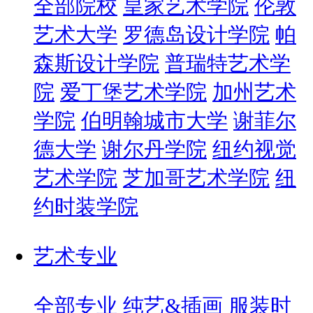
全部院校
皇家艺术学院
伦敦
艺术大学
罗德岛设计学院
帕
森斯设计学院
普瑞特艺术学
院
爱丁堡艺术学院
加州艺术
学院
伯明翰城市大学
谢菲尔
德大学
谢尔丹学院
纽约视觉
艺术学院
芝加哥艺术学院
纽
约时装学院
艺术专业
全部专业
纯艺&插画
服装时