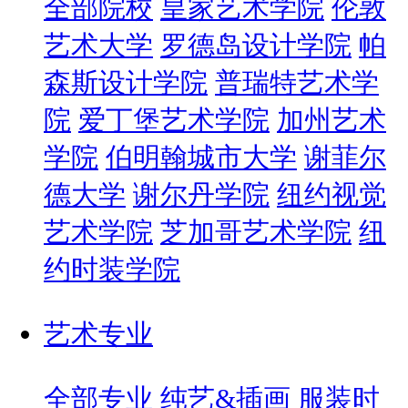
全部院校
皇家艺术学院
伦敦
艺术大学
罗德岛设计学院
帕
森斯设计学院
普瑞特艺术学
院
爱丁堡艺术学院
加州艺术
学院
伯明翰城市大学
谢菲尔
德大学
谢尔丹学院
纽约视觉
艺术学院
芝加哥艺术学院
纽
约时装学院
艺术专业
全部专业
纯艺&插画
服装时