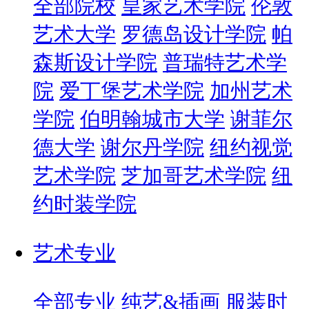
全部院校
皇家艺术学院
伦敦
艺术大学
罗德岛设计学院
帕
森斯设计学院
普瑞特艺术学
院
爱丁堡艺术学院
加州艺术
学院
伯明翰城市大学
谢菲尔
德大学
谢尔丹学院
纽约视觉
艺术学院
芝加哥艺术学院
纽
约时装学院
艺术专业
全部专业
纯艺&插画
服装时