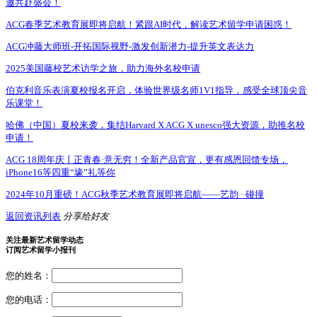
邀共赴盛会！
ACG春季艺术教育展即将启航！紧跟AI时代，解读艺术留学申请困惑！
ACG冲藤大师班-开拓国际视野-激发创新潜力-提升英文表达力
2025美国藤校艺术访学之旅，助力海外名校申请
伯克利音乐表演夏校报名开启，体验世界级名师1V1指导，感受全球顶尖音
乐课堂！
哈佛（中国）夏校来袭，集结Harvard X ACG X unesco强大资源，助推名校
申请！
ACG 18周年庆丨正青春·意无穷！全新产品官宣，更有感恩回馈专场，
iPhone16等四重“壕”礼等你
2024年10月重磅！ACG秋季艺术教育展即将启航——艺韵 · 碰撞
返回资讯列表
分享给好友
关注最新艺术留学动态
订阅艺术留学小报刊
您的姓名：
您的电话：