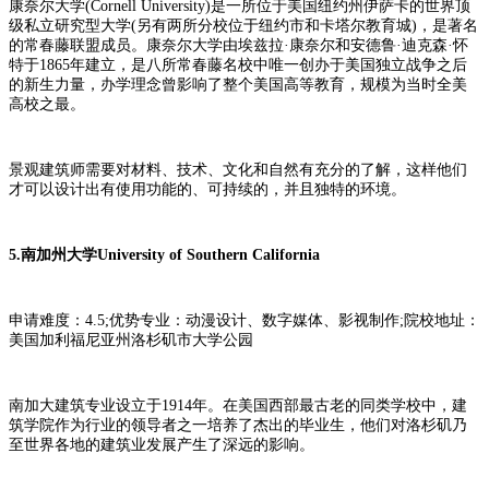
康奈尔大学(Cornell University)是一所位于美国纽约州伊萨卡的世界顶
级私立研究型大学(另有两所分校位于纽约市和卡塔尔教育城)，是著名
的常春藤联盟成员。康奈尔大学由埃兹拉·康奈尔和安德鲁·迪克森·怀
特于1865年建立，是八所常春藤名校中唯一创办于美国独立战争之后
的新生力量，办学理念曾影响了整个美国高等教育，规模为当时全美
高校之最。
景观建筑师需要对材料、技术、文化和自然有充分的了解，这样他们
才可以设计出有使用功能的、可持续的，并且独特的环境。
5.南加州大学University of Southern California
申请难度：4.5;优势专业：动漫设计、数字媒体、影视制作;院校地址：
美国加利福尼亚州洛杉矶市大学公园
南加大建筑专业设立于1914年。在美国西部最古老的同类学校中，建
筑学院作为行业的领导者之一培养了杰出的毕业生，他们对洛杉矶乃
至世界各地的建筑业发展产生了深远的影响。