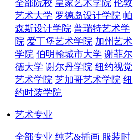
全部院校
皇家艺术学院
伦敦
艺术大学
罗德岛设计学院
帕
森斯设计学院
普瑞特艺术学
院
爱丁堡艺术学院
加州艺术
学院
伯明翰城市大学
谢菲尔
德大学
谢尔丹学院
纽约视觉
艺术学院
芝加哥艺术学院
纽
约时装学院
艺术专业
全部专业
纯艺&插画
服装时