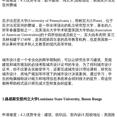
申请难度：4.5;优势专业：数字媒体、纯艺术;院校地址：美国宾夕法尼
亚州费城
宾夕法尼亚大学(University of Pennsylvania )，简称宾大(UPenn)，位于
宾夕法尼亚州的费城，是一所全球顶尖的私立研究型大学，著名的八
所常春藤盟校之一，北美顶尖大学学术联盟美国大学协会(Association
of American Universities)的十四所创始成员校之一。宾大由本杰明·富兰
克林创建于1740年，是美国第四古老的高等教育机构，也是美国第一
所从事科学技术和人文教育的现代高等学校。
城市设计是一个专业化的两学期制的，可以让研究生学习建筑、景观
建筑和城市规划的必须考取城市设计证书的专业。为了得到城市设计
证书，你不仅要去实验室学习，还要完成城市设计理论课程，研究在
城市设计、房地产规划等环境下的城市设计决策案例。通过学习，学
生的电脑辅助设计能力和地理信息系统将会得到很大的提升，而这些
都将帮助程式设计师完成大型和复杂的提案。
3.路易斯安那州立大学Louisiana State University, Baton Rouge
申请难度：4.2;优势专业：建筑、纺织品、室内设计;院校地址：美国路