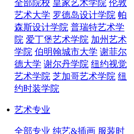
全部院校
皇家艺术学院
伦敦
艺术大学
罗德岛设计学院
帕
森斯设计学院
普瑞特艺术学
院
爱丁堡艺术学院
加州艺术
学院
伯明翰城市大学
谢菲尔
德大学
谢尔丹学院
纽约视觉
艺术学院
芝加哥艺术学院
纽
约时装学院
艺术专业
全部专业
纯艺&插画
服装时