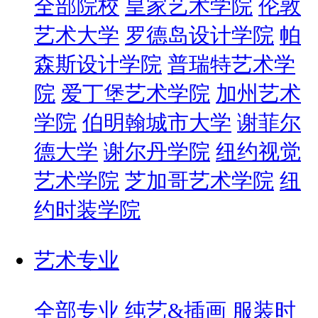
全部院校
皇家艺术学院
伦敦
艺术大学
罗德岛设计学院
帕
森斯设计学院
普瑞特艺术学
院
爱丁堡艺术学院
加州艺术
学院
伯明翰城市大学
谢菲尔
德大学
谢尔丹学院
纽约视觉
艺术学院
芝加哥艺术学院
纽
约时装学院
艺术专业
全部专业
纯艺&插画
服装时