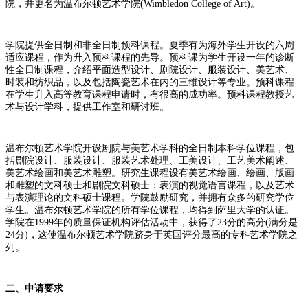
院，并更名为温布尔顿艺术学院(Wimbledon College of Art)。
学院提供全日制和非全日制预科课程。夏季有为海外学生开设的六周
适应课程，作为升入预科课程的先导。预科课为学生开设一年的诊断
性全日制课程，介绍平面造型设计、剧院设计、服装设计、美艺术、
时装和纺织品，以及包括陶瓷艺术在内的三维设计等专业。预科课程
在学生升入高等教育课程申请时，有很高的成功率。预科课程教授艺
术与设计学科，提供工作室和研讨班。
温布尔顿艺术学院开设剧院与美艺术学科的全日制本科学位课程，包
括剧院设计、服装设计、服装艺术处理、工美设计、工艺美术阐述、
美艺术绘画和美艺术雕塑。研究生课程设有美艺术绘画、绘画、版画
和雕塑的文科硕士和剧院文科硕士：表演的视觉语言课程，以及艺术
与表演理论的文科硕士课程。学院鼓励研究，并拥有众多的研究学位
学生。温布尔顿艺术学院的所有学位课程，均得到萨里大学的认证。
学院在1999年的质量保证机构评估活动中，获得了23分的高分(满分是
24分)，这使温布尔顿艺术学院跻身于英国评分最高的专科艺术学院之
列。
二、申请要求