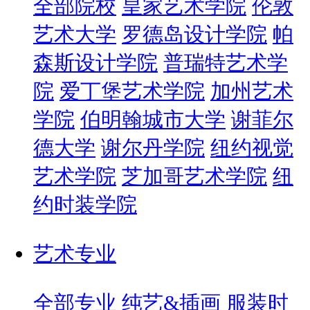
全部院校
皇家艺术学院
伦敦
艺术大学
罗德岛设计学院
帕
森斯设计学院
普瑞特艺术学
院
爱丁堡艺术学院
加州艺术
学院
伯明翰城市大学
谢菲尔
德大学
谢尔丹学院
纽约视觉
艺术学院
芝加哥艺术学院
纽
约时装学院
艺术专业
全部专业
纯艺&插画
服装时