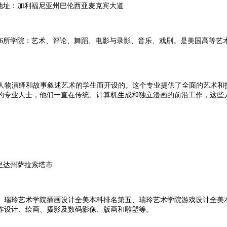
校地址：加利福尼亚州巴伦西亚麦克宾大道
一共包括6所学院：艺术、评论、舞蹈、电影与录影、音乐、戏剧。是美国高
为那些想理解漫画人物演绎和故事叙述艺术的学生而开设的。这个专业提供了全面
的专业人士，他们一直在传统、计算机生成和独立漫画的前沿工作，这些
罗里达州萨拉索塔市
、瑞玲艺术学院插画设计全美本科排名第五、瑞玲艺术学院游戏设计全美
作设计、绘画、摄影及数码影像、版画和雕塑等。