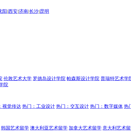
沈阳
|
西安
|
济南
|
长沙
|
昆明
院
伦敦艺术大学
罗德岛设计学院
帕森斯设计学院
普瑞特艺术学
学院
：视觉传达
热门：工业设计
热门：交互设计
热门：数字媒体
热
韩国艺术留学
澳大利亚艺术留学
加拿大艺术留学
意大利艺术留