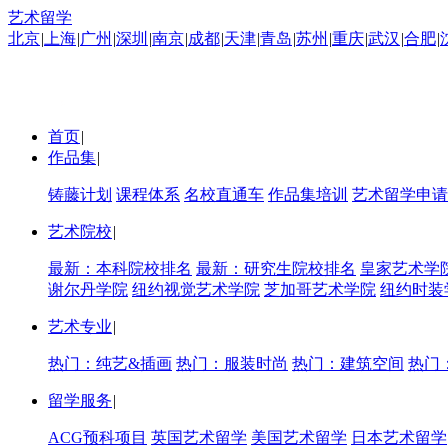
艺术留学
北京
|
上海
|
广州
|
深圳
|
南京
|
成都
|
天津
|
青岛
|
苏州
|
重庆
|
武汉
|
合肥
|
首页
|
作品集
|
铸藤计划
课程体系
名校直通车
作品集培训
艺术留学申请
艺术院校
|
最新：本科院校排名
最新：研究生院校排名
皇家艺术学
谢尔丹学院
纽约视觉艺术学院
芝加哥艺术学院
纽约时装
艺术专业
|
热门：纯艺&插画
热门：服装时尚
热门：建筑空间
热门
留学服务
|
ACG预科项目
英国艺术留学
美国艺术留学
日本艺术留学