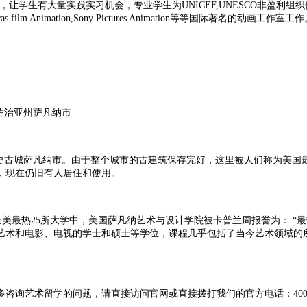
s工作室合作，让学生有大量实践实习机会，专业学生为UNICEF,UNESCO非盈利组织做过动画，
odeon,Lucas film Animation,Sony Pictures Animation等等国际著名的动画工作室工
国佐治亚州萨凡纳市
的历史古城萨凡纳市。由于整个城市的古建筑保存完好，这里被人们称为美国
，现在仍旧有人居住和使用。
美最热25所大学中，美国萨凡纳艺术与设计学院被卡普兰周报誉为： “最热
、艺术和电影、电视的学士和硕士等学位，课程几乎包括了当今艺术领域的
艺术留学的问题，请直接访问官网或直接拨打我们的官方电话：400-612