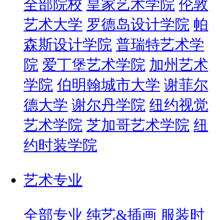
全部院校
皇家艺术学院
伦敦
艺术大学
罗德岛设计学院
帕
森斯设计学院
普瑞特艺术学
院
爱丁堡艺术学院
加州艺术
学院
伯明翰城市大学
谢菲尔
德大学
谢尔丹学院
纽约视觉
艺术学院
芝加哥艺术学院
纽
约时装学院
艺术专业
全部专业
纯艺&插画
服装时