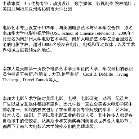
申请难度：4.5;优势专业：动漫设计、数字媒体、影视制作;院校地址：
美国加利福尼亚州洛杉矶市大学公园
电影艺术专业设立于1929年，与美国电影艺术与科学学院合作，原名
南加州大学电影电视学院(USC School of Cinema-Television)。2006年4
月更名为南加州大学电影艺术学院。南加大电影艺术学院是全国最古
老的电影学校。超过10000名校友在电影、电视和互动媒体，以及学术
界领域占据着领先的地位。
南加大是美国第一所授予电影艺术学士学位的大学。学院最初的教职
员包括道哥拉斯.范朋克，大卫.格里菲斯，Cecil B. DeMille，Irving
Thalberg，Darryl Zanuck等人。
南加大电影艺术学院对美国电影、电视、电影研究、动画、纪录片、
广告以及交互媒体都颇有建树。因此学校一直在全美各大电影学院中
排名第一。学院的校友包括了在全世界各专业院校的学者、艺术家、
技术人员、编剧、导演以及电影工业的行政人员。其中许多人都是各
自领域中的佼佼者。从奥斯卡和艾美奖再到美国及世界各大电影节，
都留下了南加大电影艺术学院校友们的光辉成绩。