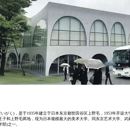
たまびじゅつだいがく)，是于1935年建立于日本东京都世田谷区上野毛，195
王子和上野毛两地，现为日本规模最大的美术大学。同东京艺术大学、武
学部)之一。