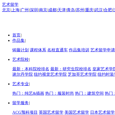
艺术留学
北京
|
上海
|
广州
|
深圳
|
南京
|
成都
|
天津
|
青岛
|
苏州
|
重庆
|
武汉
|
合肥
|
首页
|
作品集
|
铸藤计划
课程体系
名校直通车
作品集培训
艺术留学申请
艺术院校
|
最新：本科院校排名
最新：研究生院校排名
皇家艺术学
谢尔丹学院
纽约视觉艺术学院
芝加哥艺术学院
纽约时装
艺术专业
|
热门：纯艺&插画
热门：服装时尚
热门：建筑空间
热门
留学服务
|
ACG预科项目
英国艺术留学
美国艺术留学
日本艺术留学