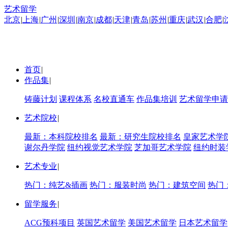
艺术留学
北京
|
上海
|
广州
|
深圳
|
南京
|
成都
|
天津
|
青岛
|
苏州
|
重庆
|
武汉
|
合肥
|
首页
|
作品集
|
铸藤计划
课程体系
名校直通车
作品集培训
艺术留学申请
艺术院校
|
最新：本科院校排名
最新：研究生院校排名
皇家艺术学
谢尔丹学院
纽约视觉艺术学院
芝加哥艺术学院
纽约时装
艺术专业
|
热门：纯艺&插画
热门：服装时尚
热门：建筑空间
热门
留学服务
|
ACG预科项目
英国艺术留学
美国艺术留学
日本艺术留学