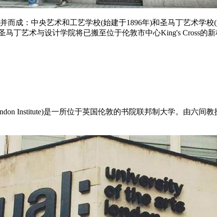
而成：中央艺术和工艺学校(始建于1896年)和圣马丁艺术学校(始
央圣马丁艺术与设计学院将已搬至位于伦敦市中心King's Cro
简称UAL，前称London Institute)是一所位于英国伦敦的书院联